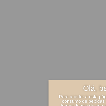
Olá, b
Para aceder a esta pág
consumo de bebidas a
termos legais do seu