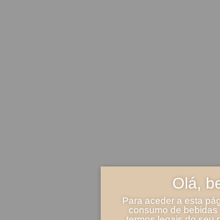
Olá, b
Para aceder a esta pág
consumo de bebidas a
termos legais do seu