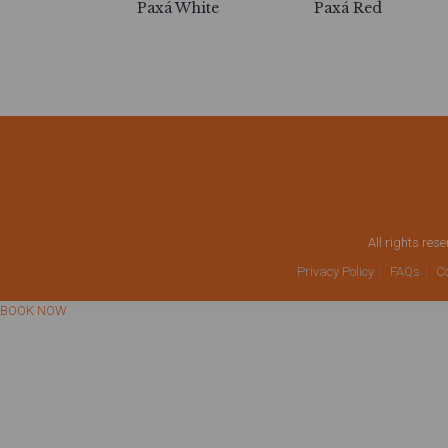
Paxá White
Paxá Red
All rights res
Privacy Policy
FAQs
C
BOOK NOW