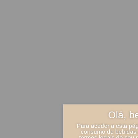
Olá, b
Para aceder a esta pág
consumo de bebidas a
termos legais do seu