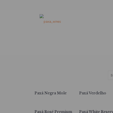
Paxá Negra Mole
Paxá Verdelho
Paxá Rosé Premium
Paxá White Reser