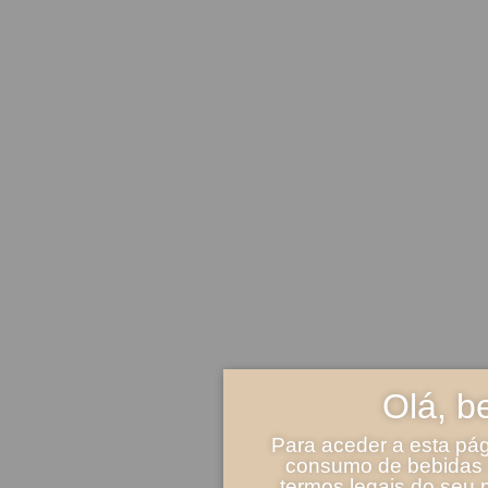
Olá, b
Para aceder a esta pág
consumo de bebidas a
termos legais do seu