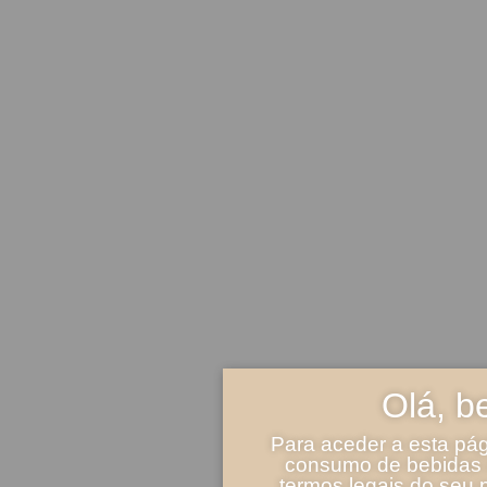
Olá, b
Para aceder a esta pág
consumo de bebidas a
termos legais do seu