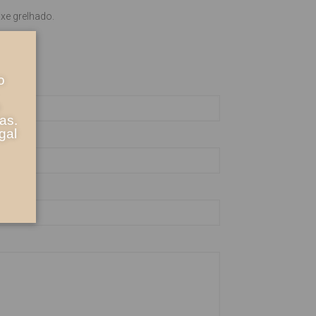
xe grelhado.
o
as.
gal