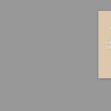
co
Se