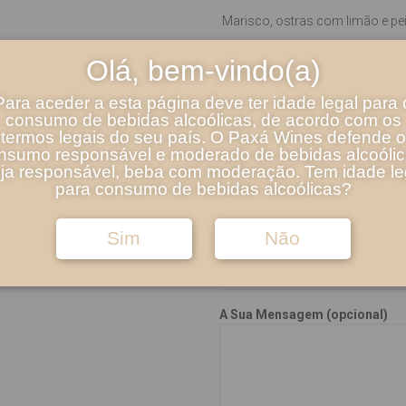
Marisco, ostras com limão e pei
Download de PDF
Olá, bem-vindo(a)
Para aceder a esta página deve ter idade legal para 
Nome
consumo de bebidas alcoólicas, de acordo com os
termos legais do seu país. O Paxá Wines defende o
nsumo responsável e moderado de bebidas alcoólic
ja responsável, beba com moderação. Tem idade le
Email
para consumo de bebidas alcoólicas?
Sim
Não
Assunto
A Sua Mensagem (opcional)