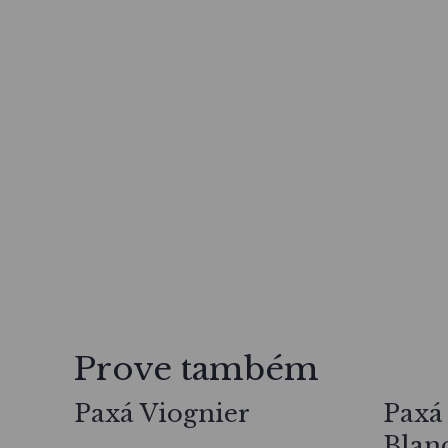
Prove também
Paxá Viognier
Paxá
Blan