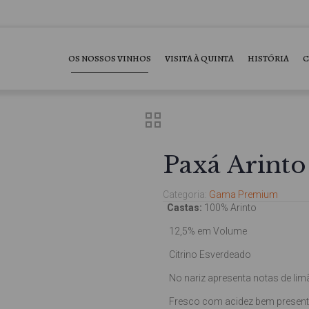
OS NOSSOS VINHOS
VISITA À QUINTA
HISTÓRIA
C
Paxá Arinto
Categoria:
Gama Premium
Castas:
100% Arinto
12,5% em Volume
Citrino Esverdeado
No nariz apresenta notas de limão
Fresco com acidez bem presente,