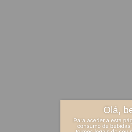
Olá, b
Para aceder a esta pág
consumo de bebidas a
termos legais do seu